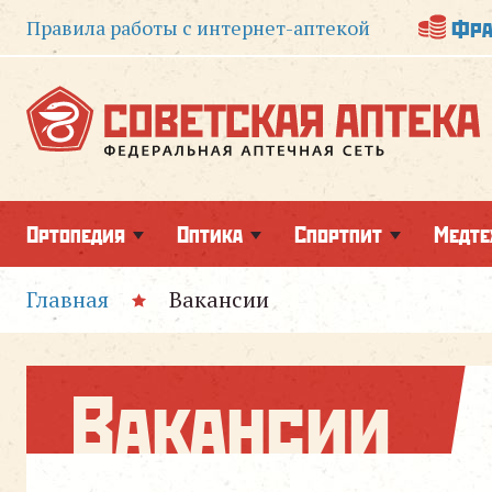
Фра
Правила работы
с интернет-аптекой
Ортопедия
Оптика
Спортпит
Медте
Главная
Вакансии
Вакансии