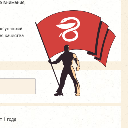
е внимание,
ие условий
я качества
т 1 года