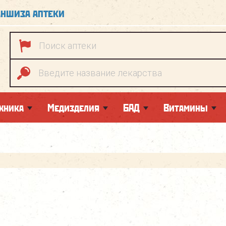
ншиза аптеки
хника
Медизделия
БАД
Витамины