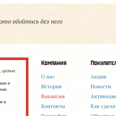
это обойтись без него
Компания
Покупате
, целью
О нас
Акции
ами и
История
Новости
ание
Вакансии
Активаци
м в
Контакты
Как сдела
География
Обратная 