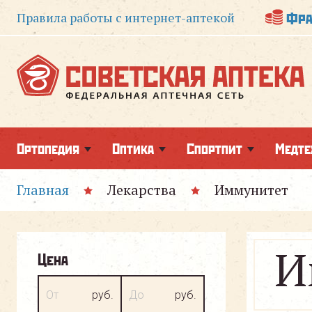
Фра
Правила работы
с интернет-аптекой
Ортопедия
Оптика
Спортпит
Медте
Главная
Лекарства
Иммунитет
И
Цена
От
руб.
До
руб.