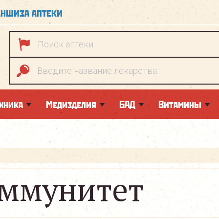
ншиза аптеки
хника
Медизделия
БАД
Витамины
ммунитет