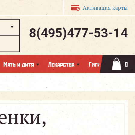
Активация карты
8(495)477-53-14
Мать и дитя
Лекарства
Гигиена
0
енки,