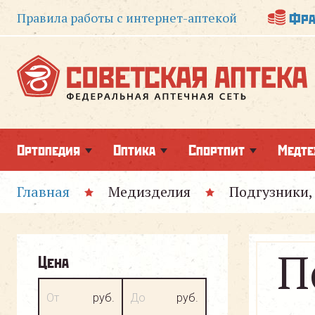
Фра
Правила работы
с интернет-аптекой
Ортопедия
Оптика
Спортпит
Медте
Главная
Медизделия
Подгузники,
П
Цена
От
руб.
До
руб.