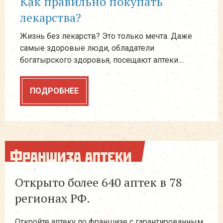
ппа?
Как правильно покупать
Как
лекарства?
ко
Одни
и не 
Жизнь без лекарств? Это только мечта. Даже
реши
самые здоровые люди, обладатели
богатырского здоровья, посещают аптеки....
П
ПОДРОБНЕЕ
Франшиза аптеки
Открыто более 640 аптек в 78
регионах РФ.
Откройте аптеку по франшизе с гарантированным